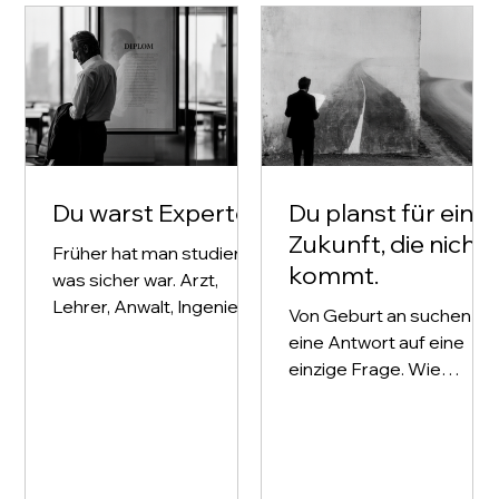
Du warst Experte
Du planst für eine
Zukunft, die nicht
Früher hat man studiert,
kommt.
was sicher war. Arzt,
Lehrer, Anwalt, Ingenieur.
Von Geburt an suchen wir
Nicht immer aus Passion.
eine Antwort auf eine
Aus Vernunft. Ein sicherer
einzige Frage. Wie
Beruf war ein
funktioniert die Welt? Es
Versprechen: Lerne das
klingt nach Neugier. Es ist
eine, und es trägt dich ein
Kontrolle. Denn wer weiß,
Leben lang. Dann kam die
wie die Welt funktioniert,
KI. Seit drei Jahren hat