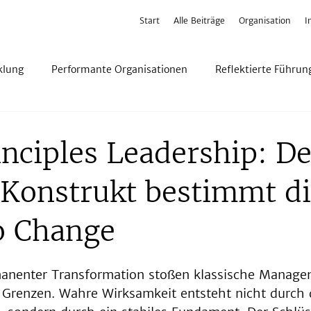
Start
Alle Beiträge
Organisation
I
klung
Performante Organisationen
Reflektierte Führun
inciples Leadership: D
 Konstrukt bestimmt d
o Change
rmanenter Transformation stoßen klassische Manag
Grenzen. Wahre Wirksamkeit entsteht nicht durch 