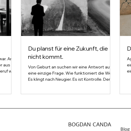
Du planst für eine Zukunft, die
D
nicht kommt.
ar. Arzt,
A
er aus
ei
Von Geburt an suchen wir eine Antwort auf
Beruf war
ei
eine einzige Frage. Wie funktioniert die Welt?
d es trägt
h
Es klingt nach Neugier. Es ist Kontrolle. Denn
 Seit drei
Lü
wer weiß, wie die Welt funktioniert, sagt die
t. Und
Da
Zukunft voraus. Wer die Zukunft vorhersagt,
e Frage
Es
kann planen. Und nichts wollen wir dringender
tudieren?
O
als einen Plan. Das ist kein Gedanke für
Folge
si
Philosophen. Das ist der Montagmorgen in
t, alles
ke
jedem Unternehmen. Die Roadmap. Der
mi
Forecast. Das Jahresziel, das im Herbst
BOGDAN CANDA
Z
schon feststehen soll. Alles Antworten auf
Blog