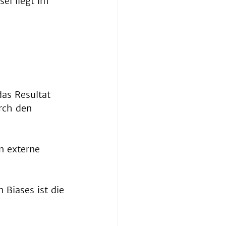
el liegt im 
das Resultat 
rch den 
n externe 
 Biases ist die 