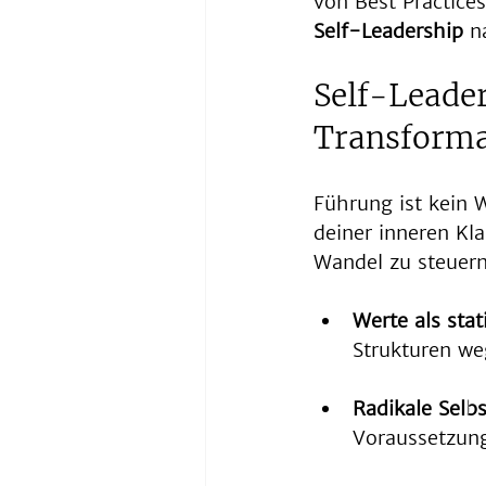
von Best Practices
Self-Leadership
 n
Self-Leader
Transforma
Führung ist kein W
deiner inneren Kl
Wandel zu steuern
Werte als stat
Strukturen we
Radikale Selbs
Voraussetzung