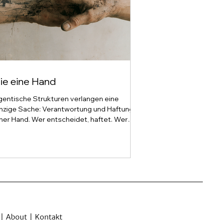
ie eine Hand
gentische Strukturen verlangen eine
nzige Sache: Verantwortung und Haftung in
ner Hand. Wer entscheidet, haftet. Wer
aftet, entscheidet. Zwischen beidem keine
cke, in der sich jemand verstecken kann.
s klingt nach einer Selbstverständlichkeit.
 ist das genaue Gegenteil dessen, worauf
rganisationen gebaut sind. Organisationen
nd Trennmaschinen Eine Organisation ist
in Zufallsprodukt. Sie ist eine Konstruktion
t einem Zweck, und einer ihrer ältesten
wecke is
|
About
|
Kontakt