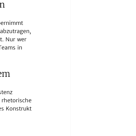
en
bernimmt 
 abzutragen, 
t. Nur wer 
Teams in 
tem
stenz 
 rhetorische 
es Konstrukt 