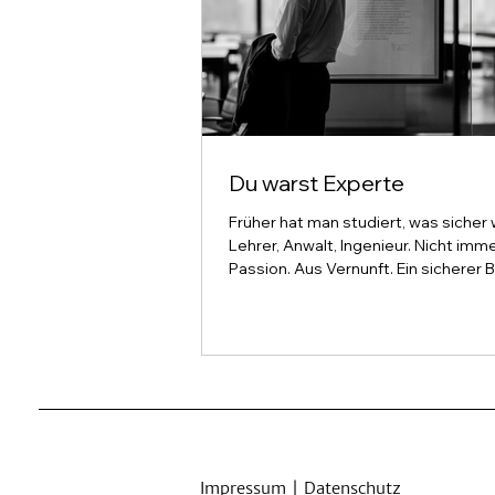
Du warst Experte
Früher hat man studiert, was sicher w
Lehrer, Anwalt, Ingenieur. Nicht imm
Passion. Aus Vernunft. Ein sicherer 
ein Versprechen: Lerne das eine, un
dich ein Leben lang. Dann kam die KI.
Jahren hat sie auf alles eine Antwor
eine ganze Generation stellt die alt
neu: Was soll man denn jetzt noch s
Die Antwort war schnell gefunden. 
deiner Passion. Dann bist du motivier
zu geben. Vielleicht hast du die
Impressum
|
Datenschutz