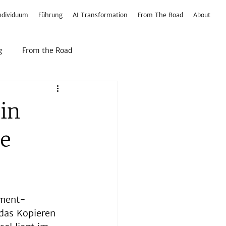
ndividuum
Führung
AI Transformation
From The Road
About
g
From the Road
ein
ie
ement-
das Kopieren 