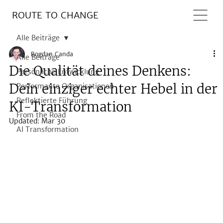
ROUTE TO CHANGE
Alle Beiträge
Bogdan Canda
Alle Beiträge
Die Qualität deines Denkens:
Persönliche Entwicklung
Dein einziger echter Hebel in der
Performante Organisationen
Reflektierte Führung
KI-Transformation
From the Road
Updated:
Mar 30
AI Transformation