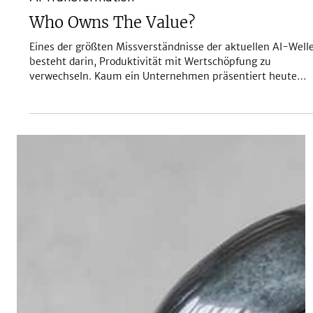
Jun 2
AI Transformation
Who Owns The Value?
Eines der größten Missverständnisse der aktuellen AI-Well
besteht darin, Produktivität mit Wertschöpfung zu
verwechseln. Kaum ein Unternehmen präsentiert heute
seine AI-Initiativen ohne beeindruckende Kennzahlen:
schnellere Prozesse, automatisierte Routinen, reduzierte
Bearbeitungszeiten oder tausende eingesparte
Arbeitsstunden. Diese Zahlen erzeugen den Eindruck
wirtschaftlichen Erfolgs. Tatsächlich beschreiben sie jedoch
zunächst nur ein Potenzial. Sie sagen nichts darüber