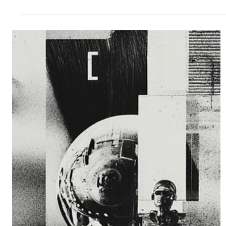
Performante Organisationen
Strategy After Intelligence: Die
systemische Reorganisation der
Wirtschaft
KI entwickelt sich vom Werkzeug zum Betriebssystem
moderner Unternehmen und eröffnet völlig neue
Möglichkeiten für Wachstum, Innovation und Führung.
Forschung wird zur skalierbaren Maschine KI automatisiert
wissenschaftliche Durchbrüche und vervielfacht die
effektive Forschungsleistung, indem mathematische,
physikalische und datenintensive Probleme zunehmend
autonom gelöst werden und sich dadurch Innovationszykle
fundamental verkürzen. Operative Exzellenz wird durch
Autonomi