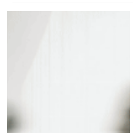
Entscheidungen kennen wir alle diesen Moment: Eine
Situation liegt vor uns – und die Angst vor dem, was
schiefgehen könnte, lähmt uns mehr als das Problem
selbst. Die Stoiker hatten dafür eine Antwort. Und sie ist
2.000 Jahre alt. Premeditatio Malorum: Souveränität durch
klares Risikomanagement. Lateinisch für: die Vorwegnahm
des Übels. Das Prinzip ist radikal einfach: Denke das
Schlimmste zu Ende. Bewusst. Konkret. Sch