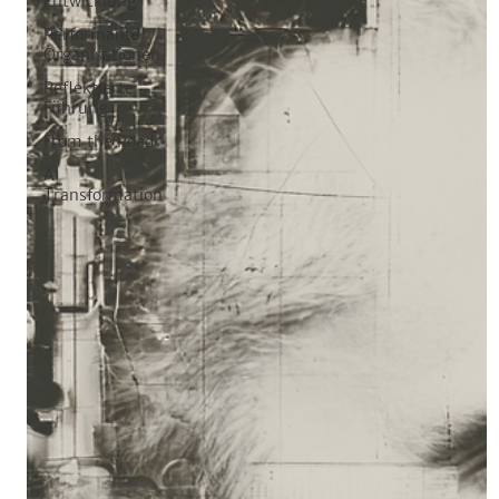
Entwicklung
Performante
Organisationen
Reflektierte
Führung
From the Road
AI
Transformation