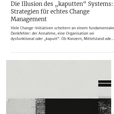
Feb 19
Persönliche Entwicklung
Die Illusion des „kaputten“ Systems:
Strategien für echtes Change
Management
Viele Change-Initiativen scheitern an einem fundamentale
Denkfehler: der Annahme, eine Organisation sei
dysfunktional oder „kaputt“. Ob Konzern, Mittelstand oder
Startup; das Muster ist identisch. Das Gesetz der
Systemdynamik Jede Organisation ist präzise so
konstruiert, dass sie exakt die Ergebnisse liefert, die sie
aktuell erzielt. Ein System ist nicht defekt, wenn es
stagniert; es ist auf Stabilität programmiert. Vermeintlich