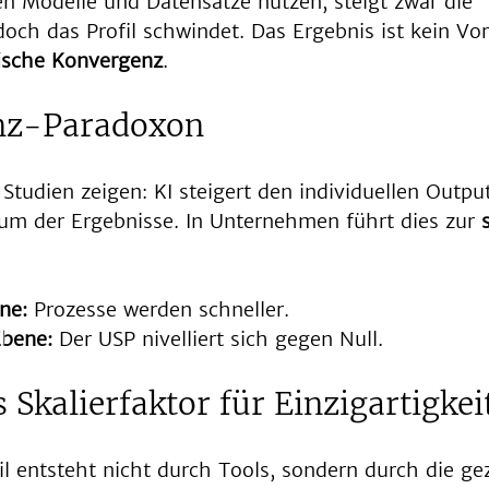
en Modelle und Datensätze nutzen, steigt zwar die 
och das Profil schwindet. Das Ergebnis ist kein Vo
ische Konvergenz
.
enz-Paradoxon
Studien zeigen: KI steigert den individuellen Output
m der Ergebnisse. In Unternehmen führt dies zur 
ne:
 Prozesse werden schneller.
Ebene:
 Der USP nivelliert sich gegen Null.
 Skalierfaktor für Einzigartigkei
l entsteht nicht durch Tools, sondern durch die gez