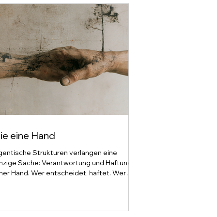
ie eine Hand
gentische Strukturen verlangen eine
nzige Sache: Verantwortung und Haftung in
ner Hand. Wer entscheidet, haftet. Wer
aftet, entscheidet. Zwischen beidem keine
cke, in der sich jemand verstecken kann.
s klingt nach einer Selbstverständlichkeit.
 ist das genaue Gegenteil dessen, worauf