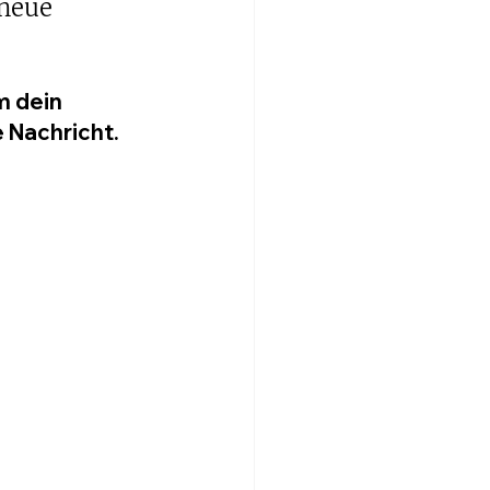
 neue 
m dein 
 Nachricht.