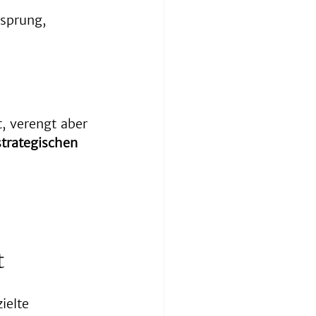
rsprung, 
, verengt aber 
strategischen 
t
ielte 