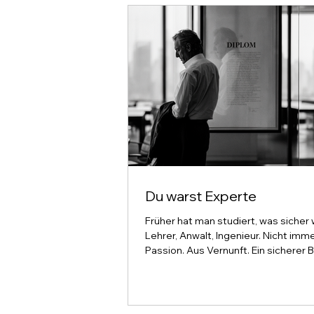
Du warst Experte
Früher hat man studiert, was sicher w
Lehrer, Anwalt, Ingenieur. Nicht imm
Passion. Aus Vernunft. Ein sicherer 
ein Versprechen: Lerne das eine, un
dich ein Leben lang. Dann kam die KI.
Jahren hat sie auf alles eine Antwor
eine ganze Generation stellt die alt