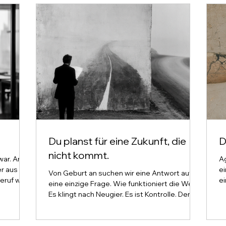
Du planst für eine Zukunft, die
D
nicht kommt.
ar. Arzt,
A
er aus
ei
Von Geburt an suchen wir eine Antwort auf
Beruf war
ei
eine einzige Frage. Wie funktioniert die Welt?
d es trägt
h
Es klingt nach Neugier. Es ist Kontrolle. Denn
 Seit drei
Lü
wer weiß, wie die Welt funktioniert, sagt die
t. Und
Da
Zukunft voraus. Wer die Zukunft vorhersagt,
e Frage
Es