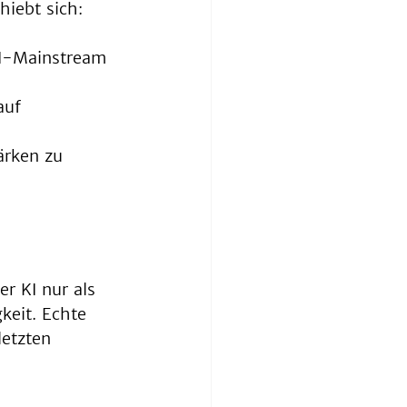
iebt sich:
KI-Mainstream 
auf 
ärken zu 
er KI nur als 
keit. Echte 
letzten 