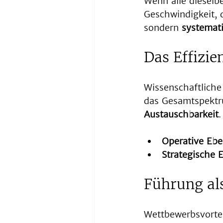
Wenn alle dieselb
Geschwindigkeit, d
sondern 
systemat
Das Effizi
Wissenschaftliche 
das Gesamtspektru
Austauschbarkeit
.
Operative Ebe
Strategische 
Führung als
Wettbewerbsvortei