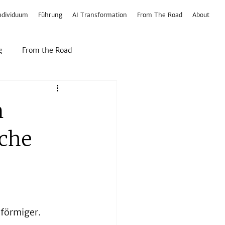
ndividuum
Führung
AI Transformation
From The Road
About
g
From the Road
m
sche
förmiger. 