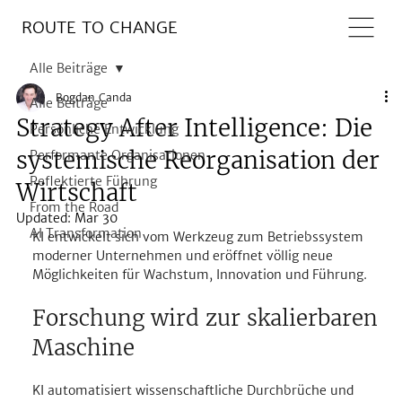
ROUTE TO CHANGE
Alle Beiträge
Bogdan Canda
Alle Beiträge
Strategy After Intelligence: Die
Persönliche Entwicklung
systemische Reorganisation der
Performante Organisationen
Reflektierte Führung
Wirtschaft
From the Road
Updated:
Mar 30
AI Transformation
KI entwickelt sich vom Werkzeug zum Betriebssystem 
moderner Unternehmen und eröffnet völlig neue 
Möglichkeiten für Wachstum, Innovation und Führung.
Forschung wird zur skalierbaren 
Maschine
KI automatisiert wissenschaftliche Durchbrüche und 